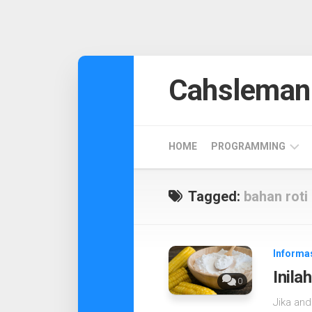
Skip
to
Cahsleman
content
HOME
PROGRAMMING
ANDROID
Tagged:
bahan roti
DESIGN
CODEIGNITER
Informa
Inil
0
Jika an