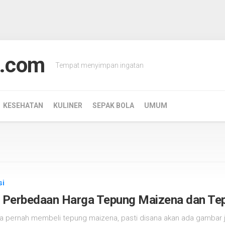
.com
Tempat menyimpan ingatan
KESEHATAN
KULINER
SEPAK BOLA
UMUM
si
ah Perbedaan Harga Tepung Maizena dan T
da pernah membeli tepung maizena, pasti disana akan ada gambar