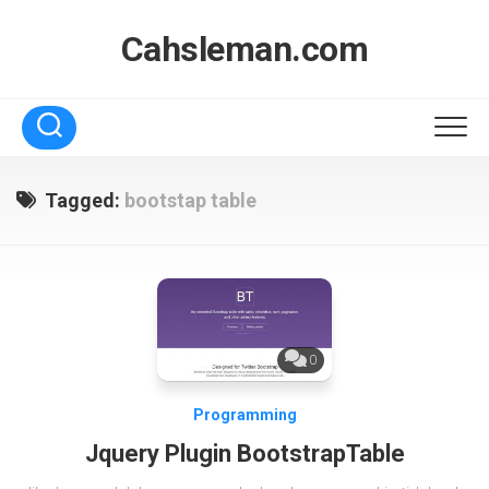
Skip
to
Cahsleman.com
content
Tagged:
bootstap table
0
Programming
Jquery Plugin BootstrapTable