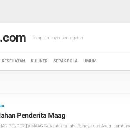
.com
Tempat menyimpan ingatan
KESEHATAN
KULINER
SEPAK BOLA
UMUM
an
lahan Penderita Maag
AN PENDERITA MAAG Setelah kita tahu Bahaya dari Asam Lambung m