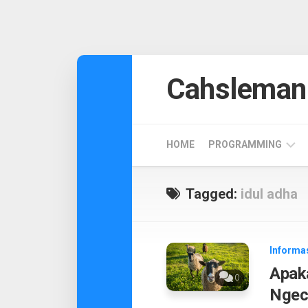
Skip
to
Cahsleman
content
HOME
PROGRAMMING
ANDROID
Tagged:
idul adha
DESIGN
CODEIGNITER
Informa
Apaka
0
Ngec