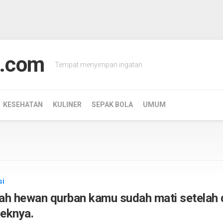
.com
Tempat menyimpan ingatan
KESEHATAN
KULINER
SEPAK BOLA
UMUM
si
h hewan qurban kamu sudah mati setelah d
eknya.