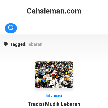
Skip
to
Cahsleman.com
content
Tagged:
lebaran
0
Informasi
Tradisi Mudik Lebaran