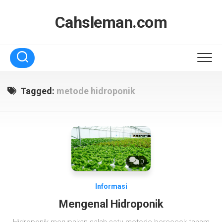
Skip
to
Cahsleman.com
content
Tagged:
metode hidroponik
0
Informasi
Mengenal Hidroponik
Hidroponik merupakan salah satu metode bercocok tanam