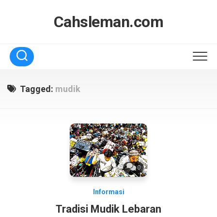
Skip
to
Cahsleman.com
content
Tagged:
mudik
0
Informasi
Tradisi Mudik Lebaran