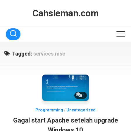
Skip
to
Cahsleman.com
content
Tagged:
services.msc
1
Programming
/
Uncategorized
Gagal start Apache setelah upgrade
Windows 10