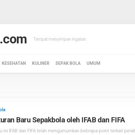
.com
Tempat menyimpan ingatan
KESEHATAN
KULINER
SEPAK BOLA
UMUM
ola
uran Baru Sepakbola oleh IFAB dan FIFA
u ini IFAB dan FIFA telah mengumumkan bebrapa point terkait peratu