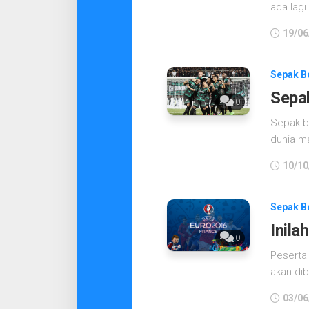
ada lagi
19/06
Sepak B
Sepa
0
Sepak bo
dunia ma
10/10
Sepak B
Inila
0
Peserta
akan dib
03/06