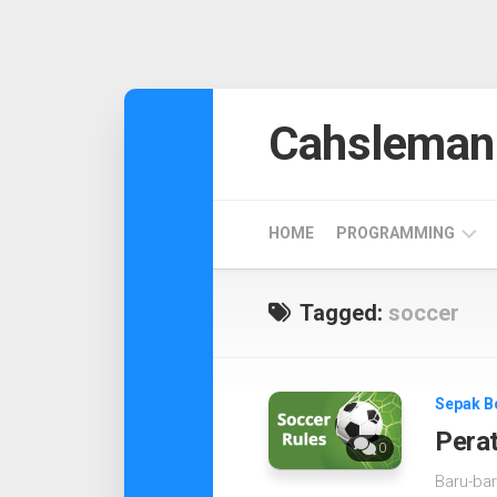
Skip
to
Cahsleman
content
HOME
PROGRAMMING
ANDROID
Tagged:
soccer
DESIGN
CODEIGNITER
Sepak B
Perat
0
Baru-bar