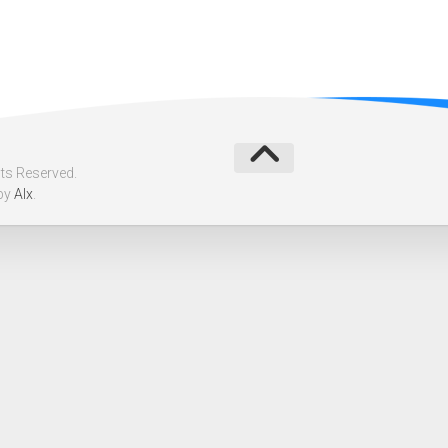
ts Reserved.
by
Alx
.