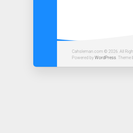
Cahsleman.com © 2026. All Righ
Powered by
WordPress
. Theme 