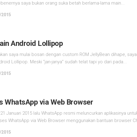
ebenernya saya bukan orang suka betah berlama-lama main...
/2015
in Android Lollipop
akan saya mulai bosan dengan custom ROM JellyBean dihape, saya i
droid Lollipop. Meski “jan-janya” sudah telat tapi yo dari pada...
/2015
s WhatsApp via Web Browser
21 Januari 2015 lalu WhatsApp resmi meluncurkan aplikasinya untu
es WhatsApp via Web Browser menggunakan bantuan browser Ch
/2015