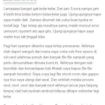
Lamaaaaa banget gak kelar-kelar. Dari jam 5 sora sampe jam
6 lebih lima belas belom kelas-kelar juga. Ujung-ujungnya hape
saya matiin dah. Sampe dirumah tak coba buat nyoba re-
install lagi. Tapi tetep aja resultnya sama, malah muncul error
unmount /system ato apa gitu. Ujung-ujungnya hape saya
matiin trus tak tinggal tidur.
Pagi hari nyampe dikantor saya tetep penasaran. Akhirnya
ntah dapet wangsit dari mana saya coba cek free space di
sd-card udahmau penuh dan banyak file-file sampah yang
perlu dimusnahkan dimuka bumi ini. Akhirnya dengan niat
bismillah dan kemantapan hati #halah saya hapus file-file
sampah tersebut. Saya copy lagi file stock room dan gapps-
nya trus saya ulangi dari awal. Dan setelah melalui proses
next..next..next dan banyak next akhirnya lancar jaya tanjung
kimpul, niat hati nyobain android lollipop dihape sebentar lagi
kelar.