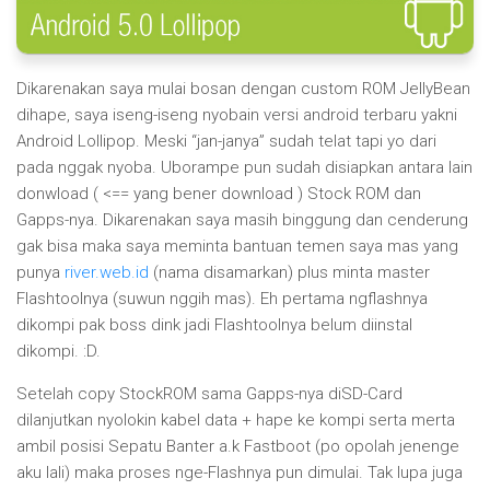
Dikarenakan saya mulai bosan dengan custom ROM JellyBean
dihape, saya iseng-iseng nyobain versi android terbaru yakni
Android Lollipop. Meski “jan-janya” sudah telat tapi yo dari
pada nggak nyoba. Uborampe pun sudah disiapkan antara lain
donwload ( <== yang bener download ) Stock ROM dan
Gapps-nya. Dikarenakan saya masih binggung dan cenderung
gak bisa maka saya meminta bantuan temen saya mas yang
punya
river.web.id
(nama disamarkan) plus minta master
Flashtoolnya (suwun nggih mas). Eh pertama ngflashnya
dikompi pak boss dink jadi Flashtoolnya belum diinstal
dikompi. :D.
Setelah copy StockROM sama Gapps-nya diSD-Card
dilanjutkan nyolokin kabel data + hape ke kompi serta merta
ambil posisi Sepatu Banter a.k Fastboot (po opolah jenenge
aku lali) maka proses nge-Flashnya pun dimulai. Tak lupa juga