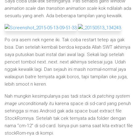
Saya coba utak-atik settinganya. Pas sehabis
ganti window
animation scale
dan
transition animation scale
kok ndilalah ada
sesuatu yang aneh. Ada beberapa tampilan yang kewalik.
Po ora asem nek ngene iki. Tak coba restart tetep aja gak
bisa. Dan setelah kembali berdoa kepada Allah SWT akhirnya
saya putuskan buat instal dari awal lagi. Sekali lagi setelah
pencet tombol next..next..next akhirnya selesai juga. Udah
nggak kewalik lagi. Dan sejauh ini masih normal-normal jaya
walaupun batre ternyata agak boros, tapi tampilan oke juga,
lebih smoot n keren.
Nah mungkin kesimpulanya pas tadi stack di
patching system
image unconditionally itu
karena space di sd-card yang penuh
sehingga si mas Android gak ada space buat extract file
StockRomnya. Setelah tak cek ternyata ada folder dengan
nama “cm-12” di sd-card. Isinya pun sama saat kita extract file
stockRom-nya di kompi.