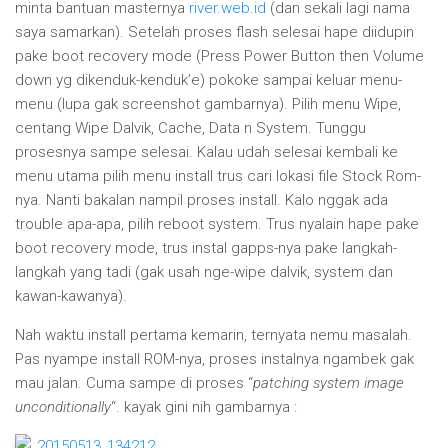
minta bantuan masternya
river.web.id
(dan sekali lagi nama
saya samarkan). Setelah proses flash selesai hape diidupin
pake boot recovery mode (Press Power Button then Volume
down yg dikenduk-kenduk’e) pokoke sampai keluar menu-
menu (lupa gak screenshot gambarnya). Pilih menu Wipe,
centang Wipe Dalvik, Cache, Data n System. Tunggu
prosesnya sampe selesai. Kalau udah selesai kembali ke
menu utama pilih menu install trus cari lokasi file Stock Rom-
nya. Nanti bakalan nampil proses install. Kalo nggak ada
trouble apa-apa, pilih reboot system. Trus nyalain hape pake
boot recovery mode, trus instal gapps-nya pake langkah-
langkah yang tadi (gak usah nge-wipe dalvik, system dan
kawan-kawanya).
Nah waktu install pertama kemarin, ternyata nemu masalah.
Pas nyampe install ROM-nya, proses instalnya ngambek gak
mau jalan. Cuma sampe di proses “
patching system image
unconditionally
“. kayak gini nih gambarnya :