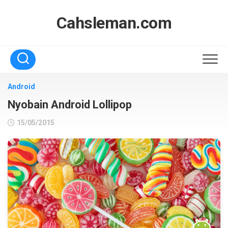
Skip
to
Cahsleman.com
content
Android
Nyobain Android Lollipop
15/05/2015