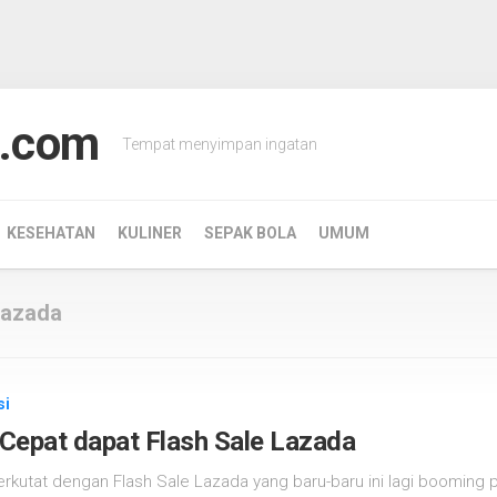
.com
Tempat menyimpan ingatan
KESEHATAN
KULINER
SEPAK BOLA
UMUM
 lazada
si
Cepat dapat Flash Sale Lazada
erkutat dengan Flash Sale Lazada yang baru-baru ini lagi booming