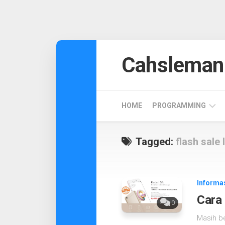
Skip
to
Cahsleman
content
HOME
PROGRAMMING
ANDROID
Tagged:
flash sale
DESIGN
CODEIGNITER
Informa
Cara 
0
Masih b