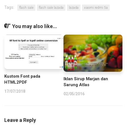
Tags:
flash sale
flash sale lazada
lazada
xiaomi redmi 5a
You may also like...
Kustom Font pada
Iklan Sirup Marjan dan
HTML2PDF
Sarung Atlas
17/07/2018
02/05/2016
Leave a Reply