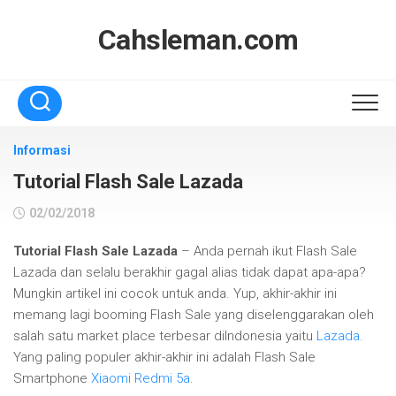
Skip
to
Cahsleman.com
content
Informasi
Tutorial Flash Sale Lazada
02/02/2018
Tutorial Flash Sale Lazada
– Anda pernah ikut Flash Sale
Lazada dan selalu berakhir gagal alias tidak dapat apa-apa?
Mungkin artikel ini cocok untuk anda. Yup, akhir-akhir ini
memang lagi booming Flash Sale yang diselenggarakan oleh
salah satu market place terbesar diIndonesia yaitu
Lazada
.
Yang paling populer akhir-akhir ini adalah Flash Sale
Smartphone
Xiaomi Redmi 5a
.