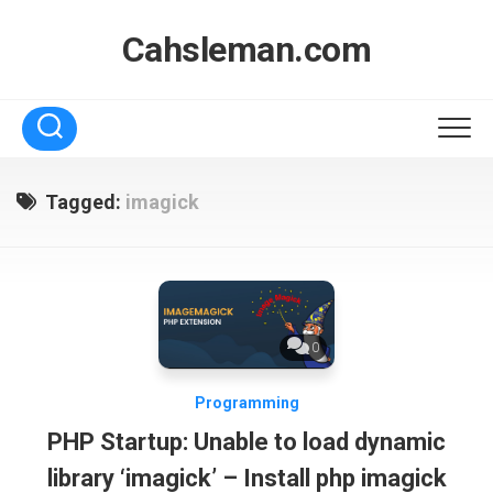
Skip
to
Cahsleman.com
content
Tagged:
imagick
0
Programming
PHP Startup: Unable to load dynamic
library ‘imagick’ – Install php imagick