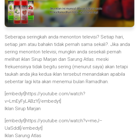
Seberapa seringkah anda menonton televisi? Setiap hari,
setiap jam atau bahakn tidak pernah sama sekali?. Jika anda
sering menonton televisi, mungkin anda sesekali pernah
melihat iklan Sirup Marjan dan Sarung Atlas. meski
frekuensinya tidak begitu sering (menurut saya) akan tetapi
taukah anda jika kedua iklan tersebut menandakan apabila
sebentar lagi kita akan menemui bulan Ramadhan.
[embedyt]https://youtube.com/watch?
v=LmEyFyLABzY[/embedyt]
Iklan Sirup Marjan
[embedyt]https://youtube.com/watch?v=meJ–
UaSddI[/embedyt]
Iklan Sarung Atlas