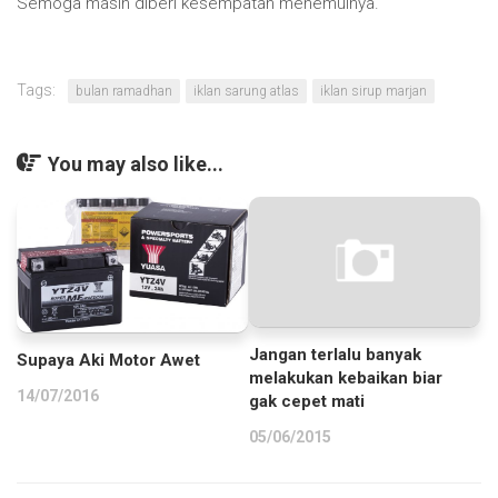
Semoga masih diberi kesempatan menemuinya.
Tags:
bulan ramadhan
iklan sarung atlas
iklan sirup marjan
You may also like...
Jangan terlalu banyak
Supaya Aki Motor Awet
melakukan kebaikan biar
14/07/2016
gak cepet mati
05/06/2015