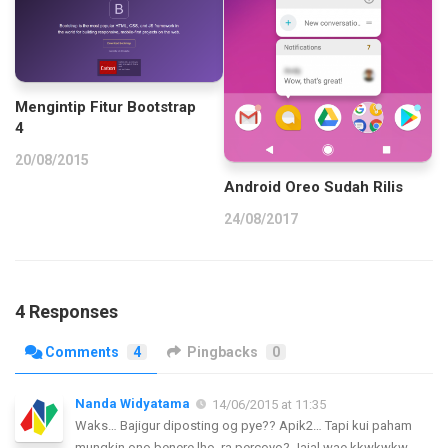
Mengintip Fitur Bootstrap
4
20/08/2015
Android Oreo Sudah Rilis
24/08/2017
4 Responses
Comments
4
Pingbacks
0
Nanda Widyatama
14/06/2015 at 11:35
Waks… Bajigur diposting og pye?? Apik2… Tapi kui paham
mungkin ono benere lho, ra percoyo? Jajal wae kkwkwkw…